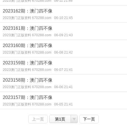
2023澳门正版资料 670288.com
06-11 21:46
2023162期：澳门四不像
2023澳门正版资料 670288.com
06-10 21:45
2023161期：澳门四不像
2023澳门正版资料 670288.com
06-09 21:43
2023160期：澳门四不像
2023澳门正版资料 670288.com
06-08 21:42
2023159期：澳门四不像
2023澳门正版资料 670288.com
06-07 21:41
2023158期：澳门四不像
2023澳门正版资料 670288.com
06-06 21:41
2023157期：澳门四不像
2023澳门正版资料 670288.com
06-05 21:41
上一页
第1页
下一页