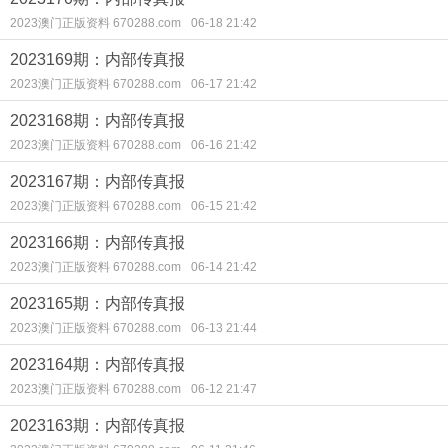
2023澳门正版资料 670288.com
06-18 21:42
2023169期：内部传真报
2023澳门正版资料 670288.com
06-17 21:42
2023168期：内部传真报
2023澳门正版资料 670288.com
06-16 21:42
2023167期：内部传真报
2023澳门正版资料 670288.com
06-15 21:42
2023166期：内部传真报
2023澳门正版资料 670288.com
06-14 21:42
2023165期：内部传真报
2023澳门正版资料 670288.com
06-13 21:44
2023164期：内部传真报
2023澳门正版资料 670288.com
06-12 21:47
2023163期：内部传真报